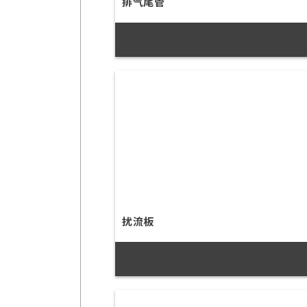
排气尾管
扰流板