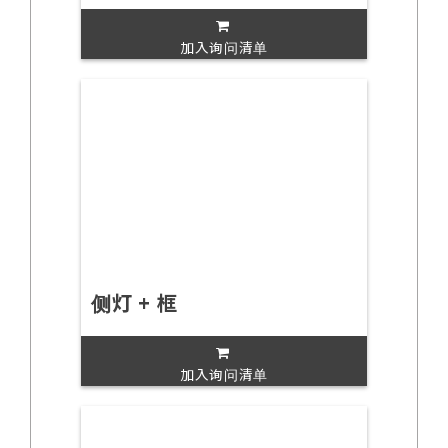
加入询问清单
侧灯 + 框
加入询问清单