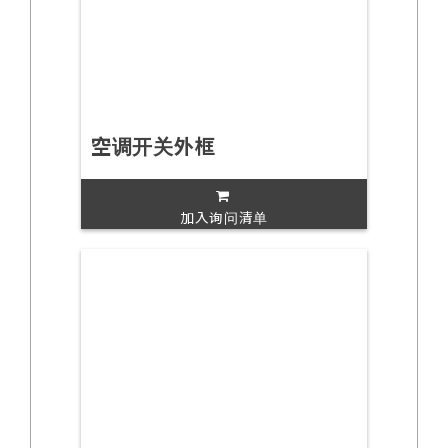
空调开关外框
加入询问清单