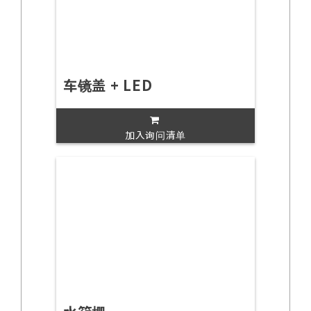
车镜盖 + LED
加入询问清单