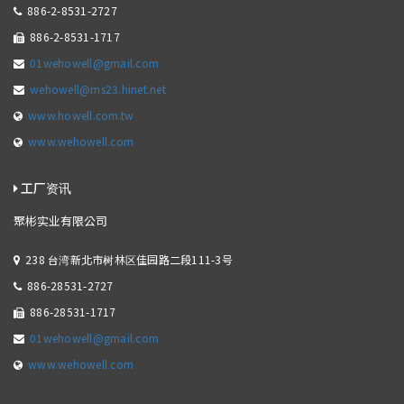
886-2-8531-2727
886-2-8531-1717
01wehowell@gmail.com
wehowell@ms23.hinet.net
www.howell.com.tw
www.wehowell.com
工厂资讯
聚彬实业有限公司
238 台湾新北市树林区佳园路二段111-3号
886-28531-2727
886-28531-1717
01wehowell@gmail.com
www.wehowell.com