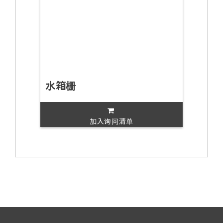
水箱栅
加入询问清单