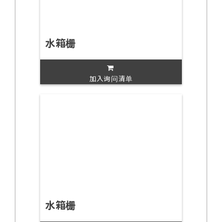
水箱栅
加入询问清单
水箱栅