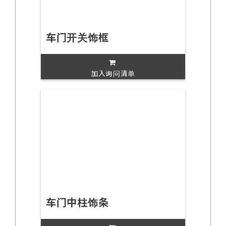
车门开关饰框
加入询问清单
车门中柱饰条