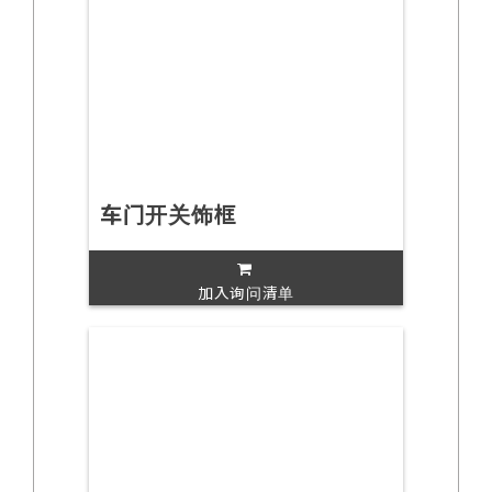
车门开关饰框
加入询问清单