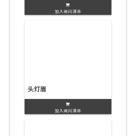
加入询问清单
头灯眉
加入询问清单