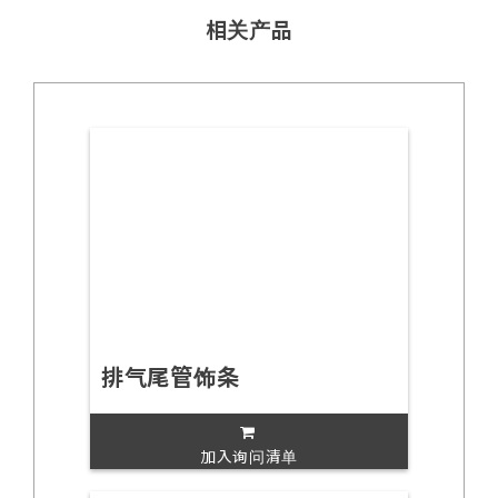
相关产品
排气尾管饰条
加入询问清单