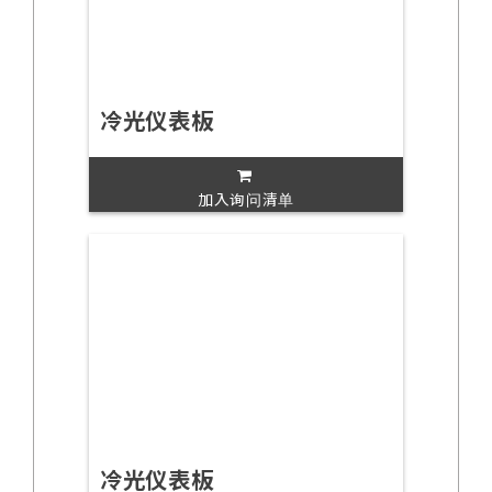
冷光仪表板
加入询问清单
冷光仪表板