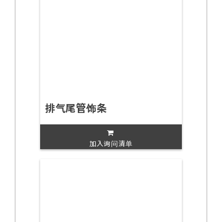
排气尾管饰条
加入询问清单