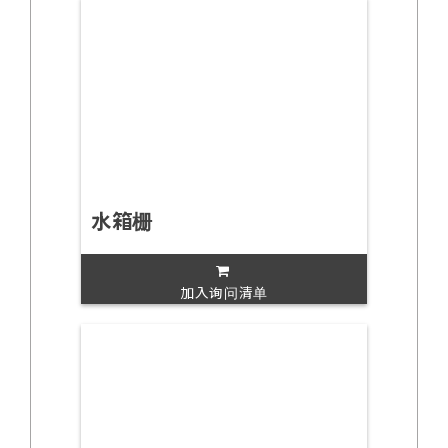
水箱栅
加入询问清单