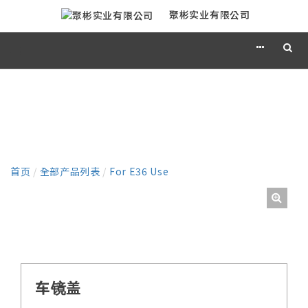
聚彬实业有限公司
产品
首页
/
全部产品列表
/
For E36 Use
车镜盖