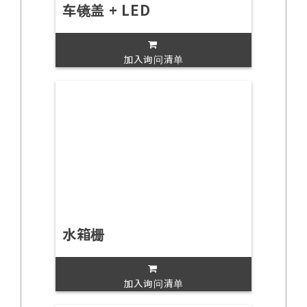
车镜盖 + LED
加入询问清单
水箱栅
加入询问清单