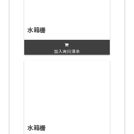
水箱栅
加入询问清单
水箱栅