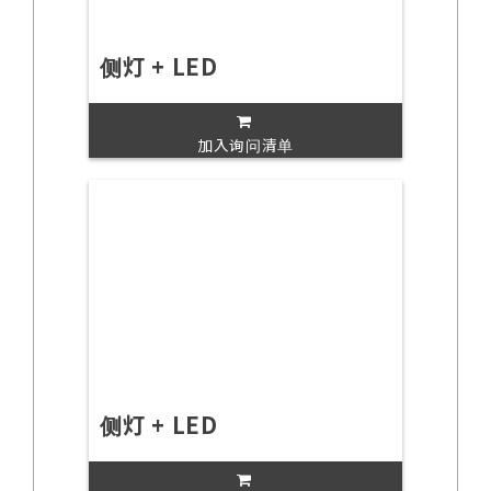
侧灯 + LED
加入询问清单
侧灯 + LED