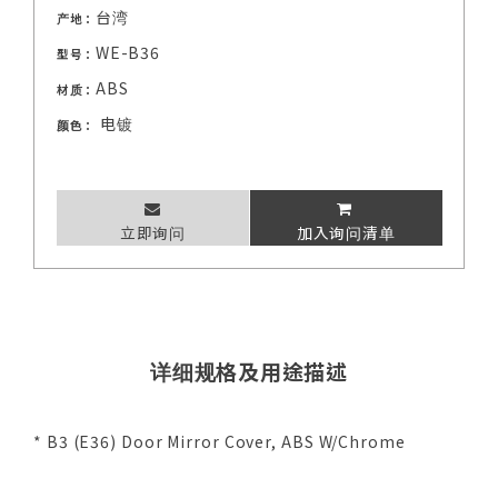
台湾
产地：
WE-B36
型号：
ABS
材质：
电镀
颜色：
立即询问
加入询问清单
详细规格及用途描述
* B3 (E36) Door Mirror Cover, ABS W/Chrome