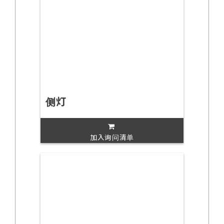
侧灯
加入询问清单