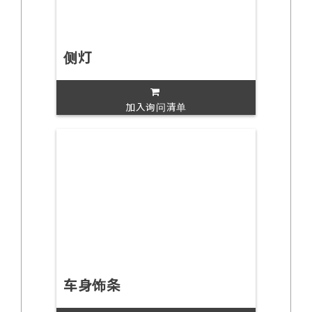
侧灯
加入询问清单
车身饰条