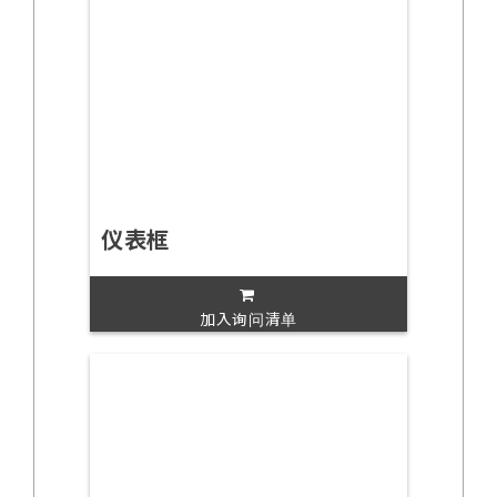
仪表框
加入询问清单