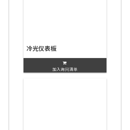
冷光仪表板
加入询问清单