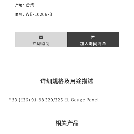
台湾
产地：
WE-L0206-B
型号：
立即询问
加入询问清单
详细规格及用途描述
*B3 (E36) 91-98 320/325 EL Gauge Panel
相关产品