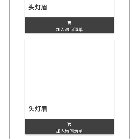
头灯眉
加入询问清单
头灯眉
加入询问清单