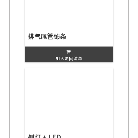
排气尾管饰条
加入询问清单
侧灯 + LED