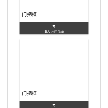
门把框
加入询问清单
门把框