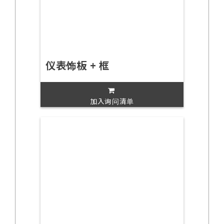
仪表饰板 + 框
加入询问清单