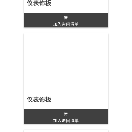
仪表饰板
加入询问清单
仪表饰板
加入询问清单