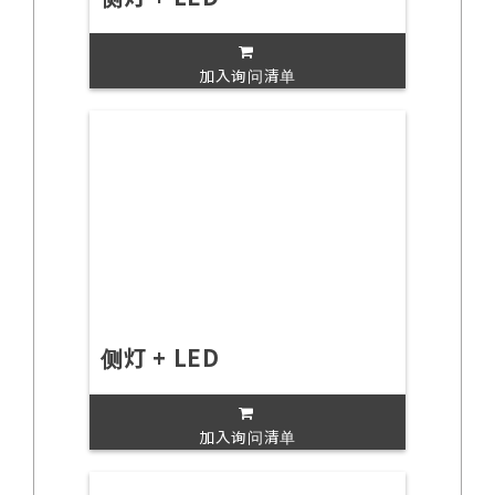
加入询问清单
侧灯 + LED
加入询问清单