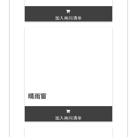
加入询问清单
晴雨窗
加入询问清单