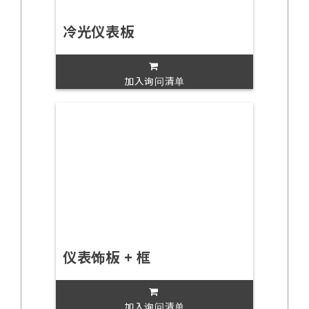
冷光仪表板
加入询问清单
仪表饰板 + 框
加入询问清单