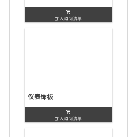
加入询问清单
仪表饰板
加入询问清单