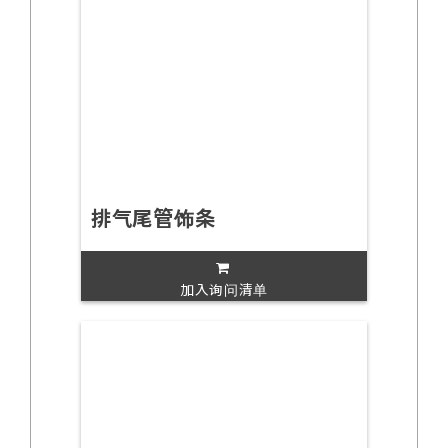
排气尾管饰条
加入询问清单