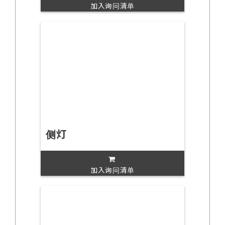
加入询问清单
侧灯
加入询问清单