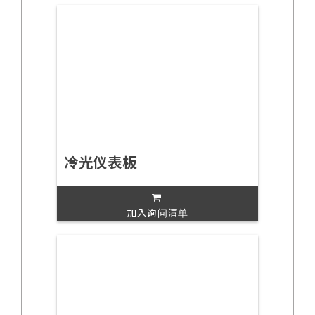
冷光仪表板
加入询问清单