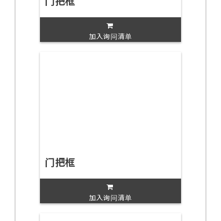
门把框
加入询问清单
门把框
加入询问清单