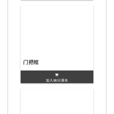
门把框
加入询问清单