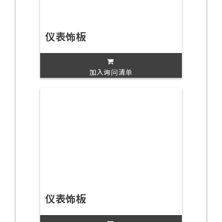
仪表饰板
加入询问清单
仪表饰板