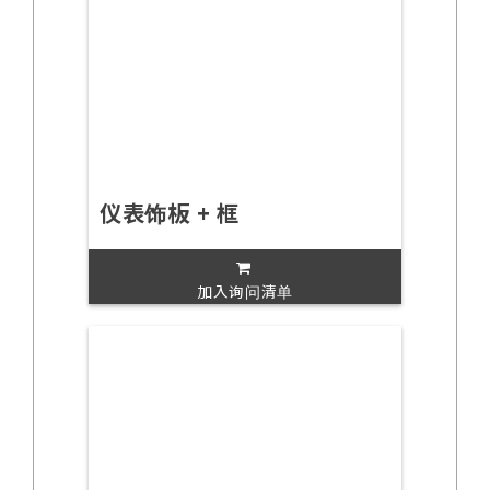
仪表饰板 + 框
加入询问清单