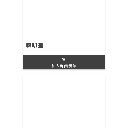
喇叭盖
加入询问清单