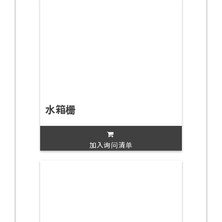
水箱栅
加入询问清单