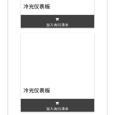
冷光仪表板
加入询问清单
冷光仪表板
加入询问清单