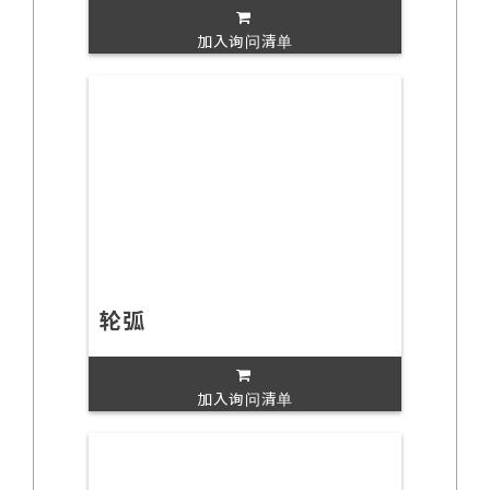
加入询问清单
轮弧
加入询问清单