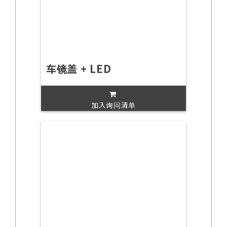
车镜盖 + LED
加入询问清单