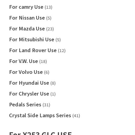
For camry Use
(13)
For Nissan Use
(5)
For Mazda Use
(23)
For Mitsubishi Use
(5)
For Land Rover Use
(12)
For V.W. Use
(18)
For Volvo Use
(6)
For Hyundai Use
(8)
For Chrysler Use
(1)
Pedals Series
(31)
Crystal Side Lamps Series
(41)
For X253 GLC USE