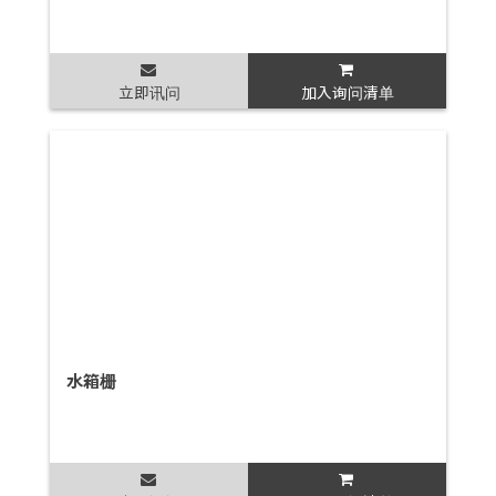
立即讯问
加入询问清单
水箱栅