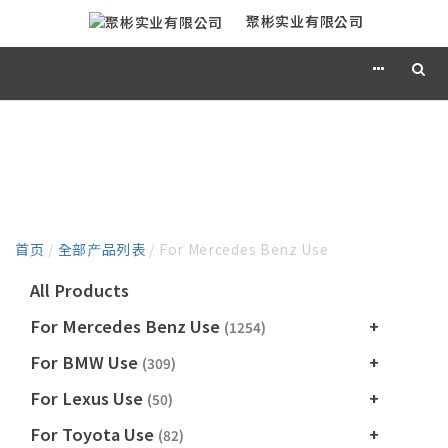
聚彬实业有限公司
产品目录
首页
/
全部产品列表
/ For Mercedes Benz Use
All Products
For Mercedes Benz Use
(1254)
For BMW Use
(309)
For Lexus Use
(50)
For Toyota Use
(82)