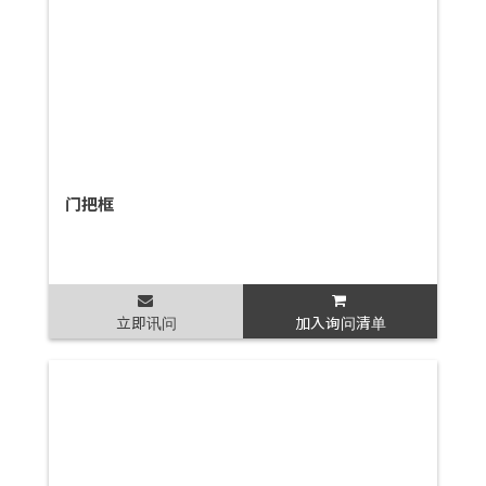
门把框
立即讯问
加入询问清单