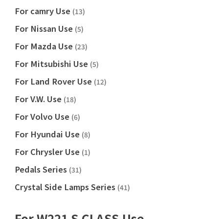
For camry Use
(13)
For Nissan Use
(5)
For Mazda Use
(23)
For Mitsubishi Use
(5)
For Land Rover Use
(12)
For V.W. Use
(18)
For Volvo Use
(6)
For Hyundai Use
(8)
For Chrysler Use
(1)
Pedals Series
(31)
Crystal Side Lamps Series
(41)
For W221 S CLASS Use