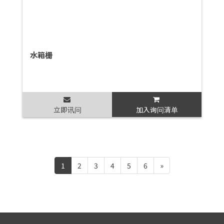
水箱栅
立即讯问
加入询问清单
1
2
3
4
5
6
»