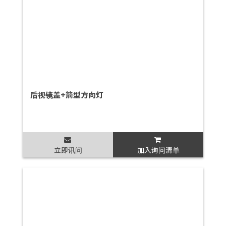
后视镜盖+箭型方向灯
立即讯问
加入询问清单