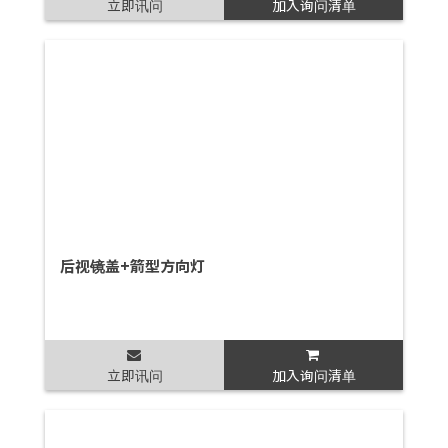
立即讯问
加入询问清单
后视镜盖+箭型方向灯
立即讯问
加入询问清单