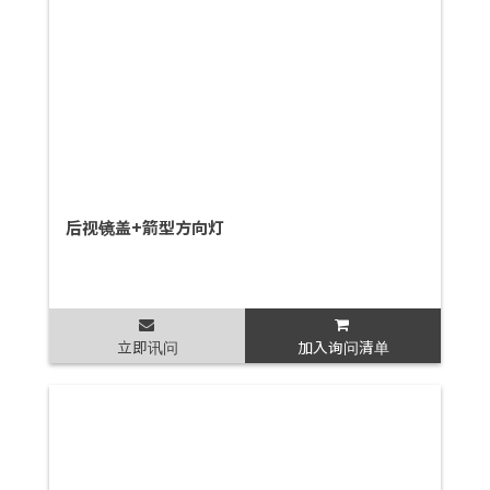
后视镜盖+箭型方向灯
立即讯问
加入询问清单