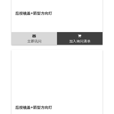
后视镜盖+箭型方向灯
立即讯问
加入询问清单
后视镜盖+箭型方向灯