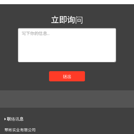
立即询问
送出
联络讯息
聚彬实业有限公司