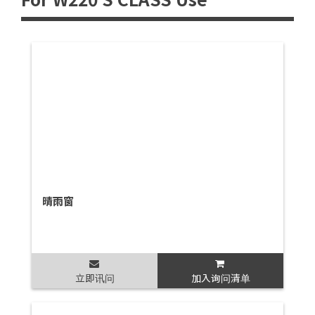
晴雨窗
立即讯问
加入询问清单