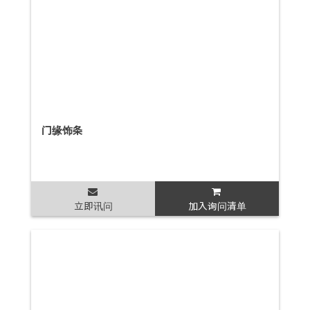
门缘饰条
立即讯问
加入询问清单