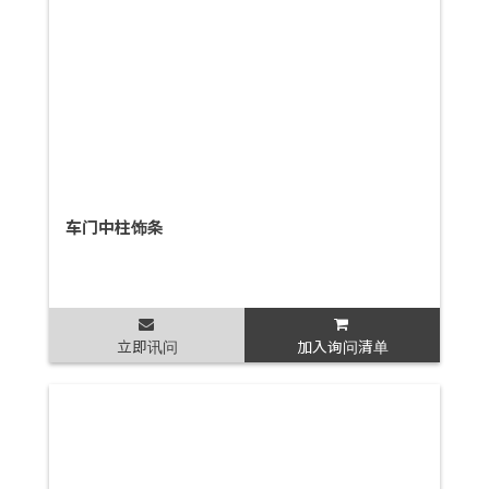
车门中柱饰条
立即讯问
加入询问清单