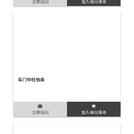
立即讯问
加入询问清单
车门中柱饰条
立即讯问
加入询问清单