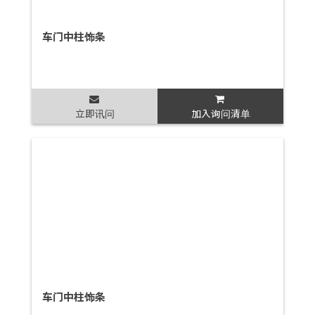
车门中柱饰条
立即讯问
加入询问清单
车门中柱饰条