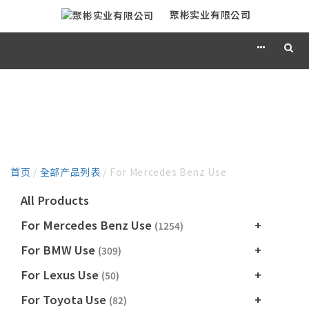
聚彬实业有限公司
产品目录
首页
/
全部产品列表
/ For Mercedes Benz Use
All Products
For Mercedes Benz Use
(1254)
For BMW Use
(309)
For Lexus Use
(50)
For Toyota Use
(82)